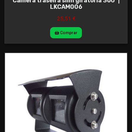
Câmera traseira slim giratória 360º |
LKCAM006
25,51 €
Comprar