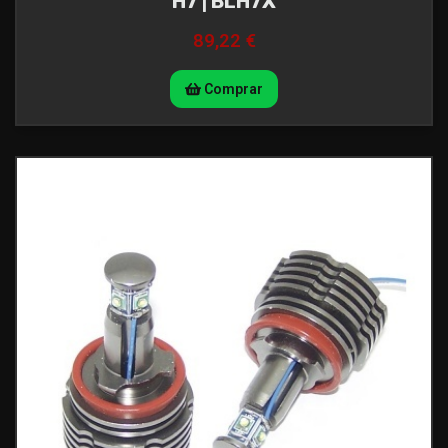
H7 | BLH7X
89,22 €
Comprar