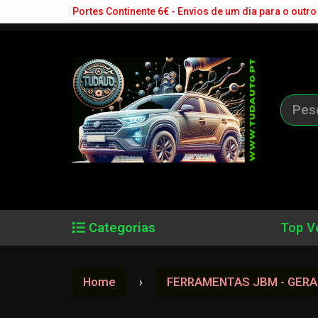
Portes Continente 6€ - Envios de um dia para o outro 
Categorias
Top V
Home
FERRAMENTAS JBM - GERA