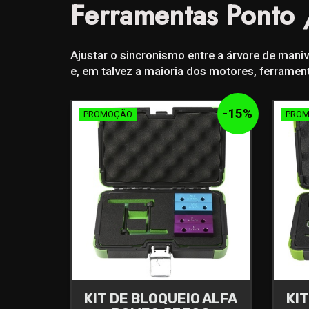
Ferramentas Ponto 
Ajustar o sincronismo entre a árvore de mani
e, em talvez a maioria dos motores, ferrame
-
15
%
PROMOÇÃO
PRO
KIT DE BLOQUEIO ALFA
KI