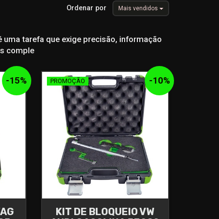
Ordenar por
Mais vendidos
é uma tarefa que exige precisão, informação
is comple
-
15
%
-
10
%
PROMOÇÃO
VAG
KIT DE BLOQUEIO VW