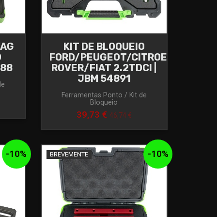
VAG
KIT DE BLOQUEIO
D
FORD/PEUGEOT/CITROEN/JAGUA
288
ROVER/FIAT 2.2TDCI |
JBM 54891
de
Ferramentas Ponto / Kit de
Bloqueio
39,73 €
46,74 €
-
10
%
-
10
%
BREVEMENTE