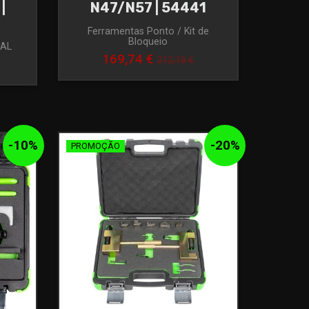
|
N47/N57 | 54441
Ferramentas Ponto / Kit de
Bloqueio
RAL
169,74 €
212,18 €
-
10
%
-
20
%
PROMOÇÃO