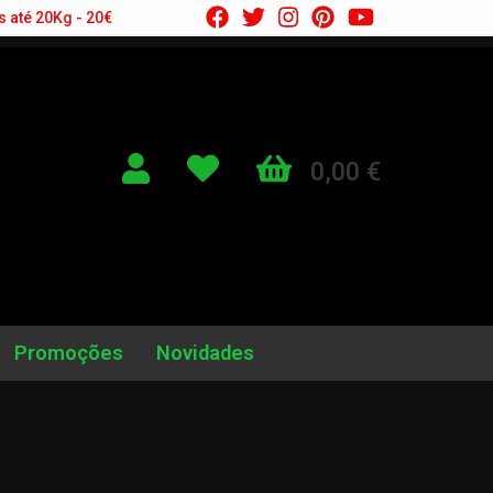
s até 20Kg - 20€
0,00 €
Promoções
Novidades