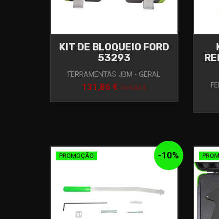
KIT DE BLOQUEIO FORD
53293
RE
FERRAMENTAS JBM - GERAL
FE
131,86 €
164,82 €
-
10
%
PROMOÇÃO
PRO