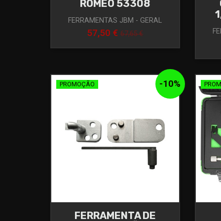
ROMEO 53308
1
FERRAMENTAS JBM - GERAL
FE
57,50 €
67,65 €
-
10
%
PROMOÇÃO
PRO
FERRAMENTA DE