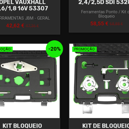
OPEL VAUXHALL
2,4/2,5D SDI 532
,6/1,8 16V 53307
Ferramentas Ponto / Kit 
Bloqueio
RRAMENTAS JBM - GERAL
58,55 €
68,88 €
42,62 €
47,36 €
-
20
%
MOÇÃO
PROMOÇÃO
KIT BLOQUEIO
KIT DE BLOQUEI