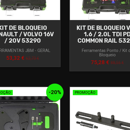
KIT DE BLOQUEIO
KIT DE BLOQUEIO 
NAULT / VOLVO 16V
1.6 / 2.0L TDI P
/ 20V 53290
COMMON RAIL 53
RRAMENTAS JBM - GERAL
Ferramentas Ponto / Kit 
Bloqueio
53,32 €
62,73 €
75,28 €
88,56 €
-
20
%
MOÇÃO
PROMOÇÃO