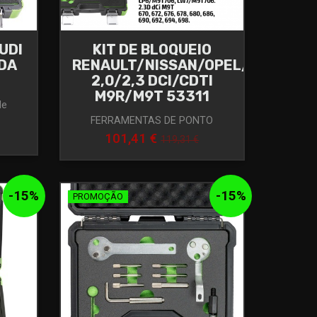
UDI
KIT DE BLOQUEIO
ODA
RENAULT/NISSAN/OPEL/VAUXHAL
2,0/2,3 DCI/CDTI
M9R/M9T 53311
de
FERRAMENTAS DE PONTO
101,41 €
119,31 €
-
15
%
-
15
%
PROMOÇÃO