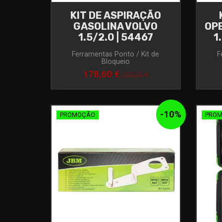
KIT DE ASPIRAÇÃO
GASOLINA VOLVO
OP
1.5/2.0 | 54467
1
Ferramentas Ponto / Kit de
F
Bloqueio
178,60 €
223,25 €
-
10
%
PROMOÇÃO
PRO