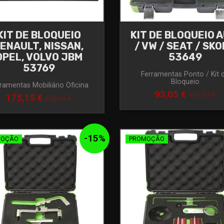
KIT DE BLOQUEIO
KIT DE BLOQUEIO A
ENAULT, NISSAN,
/ VW / SEAT / SK
OPEL, VOLVO JBM
53649
53769
Ferramentas Ponto / Kit 
Bloqueio
ramentas Mobiliário Oficina
93,05 €
109,47 €
175,15 €
218,94 €
-
15
%
MOÇÃO
PROMOÇÃO