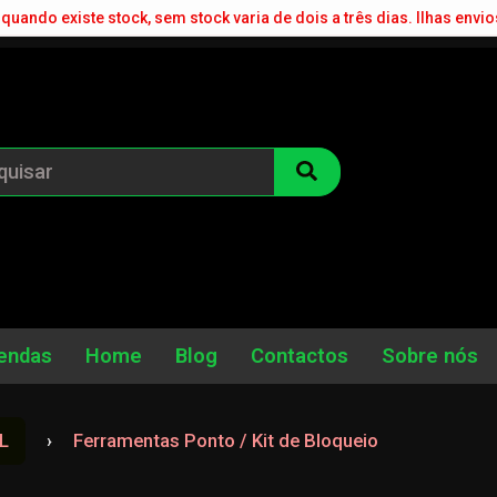
quando existe stock, sem stock varia de dois a três dias. Ilhas envio
endas
Home
Blog
Contactos
Sobre nós
L
Ferramentas Ponto / Kit de Bloqueio