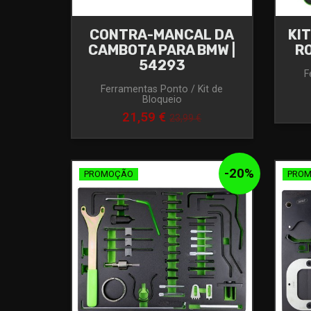
CONTRA-MANCAL DA
KI
CAMBOTA PARA BMW |
RO
54293
F
Ferramentas Ponto / Kit de
Bloqueio
21,59 €
23,99 €
-
20
%
PROMOÇÃO
PRO