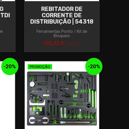
AG
REBITADOR DE
 TDI
CORRENTE DE
DISTRIBUIÇÃO | 54318
de
Ferramentas Ponto / Kit de
Bloqueio
103,32 €
129,15 €
-
20
%
-
20
%
PROMOÇÃO