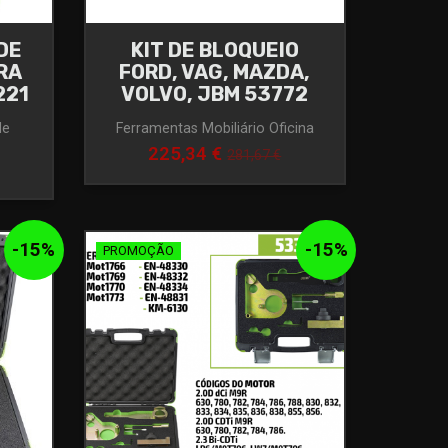
DE
KIT DE BLOQUEIO
RA
FORD, VAG, MAZDA,
221
VOLVO, JBM 53772
de
Ferramentas Mobiliário Oficina
225,34 €
281,67 €
-
15
%
-
15
%
PROMOÇÃO