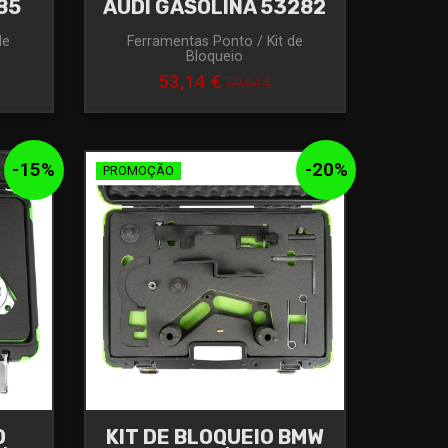
85
AUDI GASOLINA 53282
de
Ferramentas Ponto / Kit de
Bloqueio
53,14 €
59,04 €
-
15
%
-
20
%
PROMOÇÃO
O
KIT DE BLOQUEIO BMW