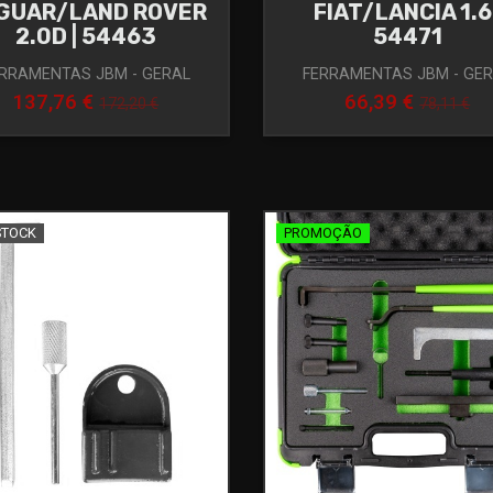
GUAR/LAND ROVER
FIAT/LANCIA 1.6 
2.0D | 54463
54471
RRAMENTAS JBM - GERAL
FERRAMENTAS JBM - GE
137,76 €
66,39 €
172,20 €
78,11 €
STOCK
PROMOÇÃO