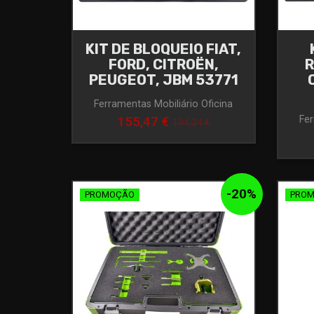
KIT DE BLOQUEIO FIAT,
FORD, CITROËN,
R
PEUGEOT, JBM 53771
Ferramentas Mobiliário Oficina
Fer
155,47 €
194,34 €
-
20
%
PROMOÇÃO
PRO