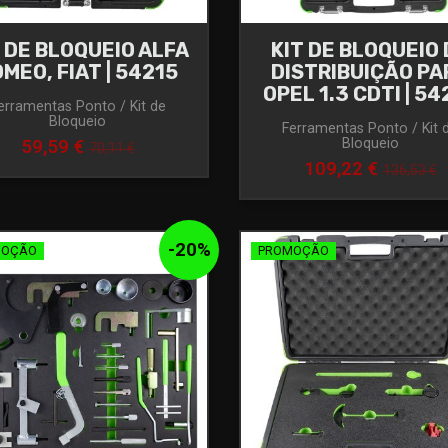
T DE BLOQUEIO ALFA
KIT DE BLOQUEIO 
MEO, FIAT | 54215
DISTRIBUIÇÃO PA
OPEL 1.3 CDTI | 54
erramentas Ponto / Kit de
Bloqueio
Ferramentas Ponto / Kit 
Bloqueio
59,59 €
70,11 €
109,22 €
136,53 €
-
20
%
MOÇÃO
PROMOÇÃO