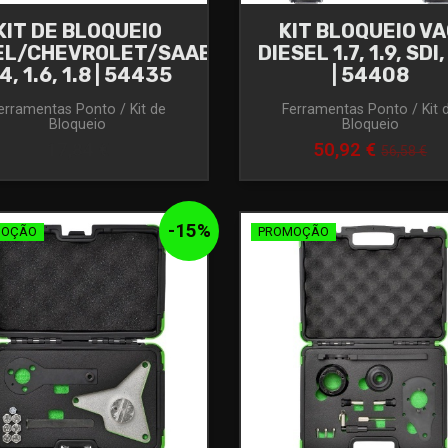
KIT DE BLOQUEIO
KIT BLOQUEIO V
EL/CHEVROLET/SAAB
DIESEL 1.7, 1.9, SDI,
.4, 1.6, 1.8 | 54435
| 54408
erramentas Ponto / Kit de
Ferramentas Ponto / Kit 
Bloqueio
Bloqueio
17,84 €
50,92 €
56,58 €
-
15
%
MOÇÃO
PROMOÇÃO