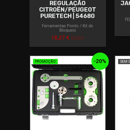
REGULAÇÃO
JA
CITROËN/PEUGEOT
PURETECH | 54680
FE
Ferramentas Ponto / Kit de
Bloqueio
18,27 €
20,30 €
-
20
%
PROMOÇÃO
SEM 