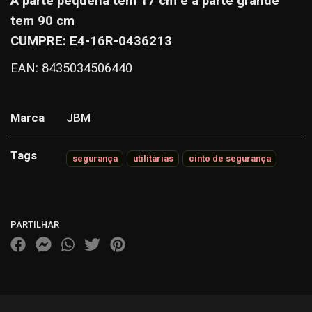
A parte pequena tem 17 cm e a parte grande
tem 90 cm
CUMPRE: E4-16R-0436213
EAN: 8435034506440
Marca
JBM
Tags
segurança
utilitárias
cinto de segurança
Características
PARTILHAR