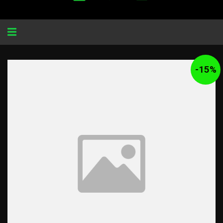
Alternar
navegação
-
15
%