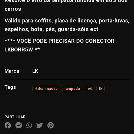
Resolve o erro da lâmpada fundida em 80% dos
carros
Válido para soffits, placa de licença, porta-luvas,
espelhos, bota, pés, guarda-sóis ect
**** VOCÊ PODE PRECISAR DO CONECTOR
LKBORR5W **
Marca
LK
Tags
#iluminação
lampada
led
lk
Características
PARTILHAR