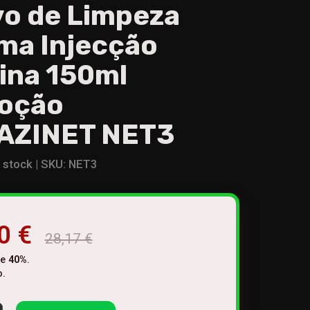
vo de Limpeza
ma Injecção
ina 150ml
oção
AZINET NET3
stock |
SKU:
NET3
0 €
28,17 €
de
40
%
.
o.