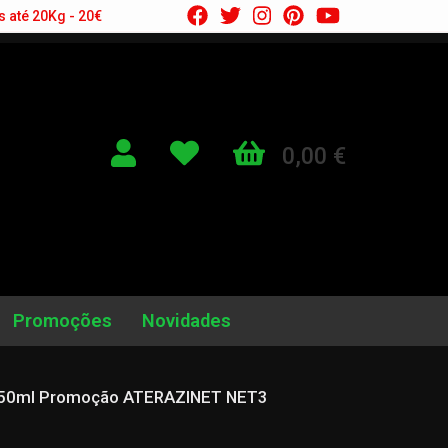
s até 20Kg - 20€
0,00 €
Promoções
Novidades
a 150ml Promoção ATERAZINET NET3