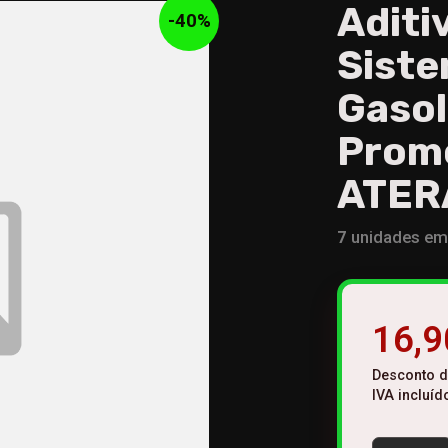
Aditi
-
40
%
Siste
Gasol
Prom
ATER
7
unidades em 
16,9
Desconto 
IVA incluíd