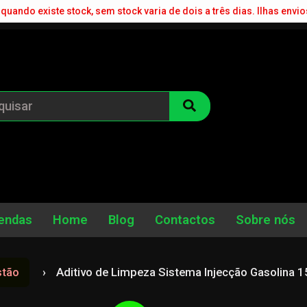
quando existe stock, sem stock varia de dois a três dias. Ilhas envio
endas
Home
Blog
Contactos
Sobre nós
stão
Aditivo de Limpeza Sistema Injecção Gasolin