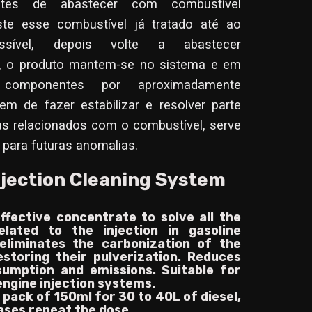
ntes de abastecer com combustível
ste esse combustível já tratado até ao
ssível, depois volte a abastecer
, o produto mantem-se no sistema e em
componentes por aproximadamente
em de fazer estabilizar e resolver parte
s relacionados com o combustível, serve
 para futuras anomalias.
njection Cleaning System
ffective concentrate to solve all the
elated to the injection in gasoline
 eliminates the carbonization of the
restoring their pulverization. Reduces
umption and emissions. Suitable for
 engine injection systems.
pack of 150ml for 30 to 40L of diesel,
 cases repeat the dose.