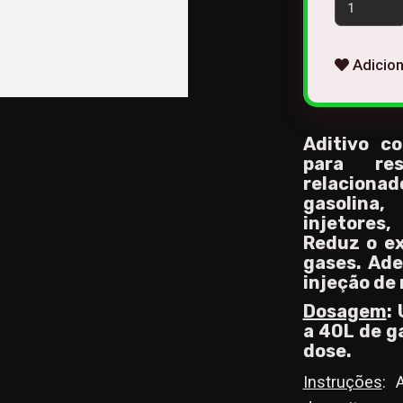
Adicion
Aditivo c
para re
relaciona
gasolina
injetores,
Reduz o e
gases. Ad
injeção de 
Dosagem
:
a 40L de ga
dose.
Instruções
: 