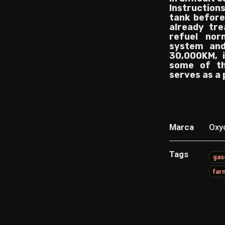
Instruction
tank before 
already tre
refuel nor
system and
30,000KM, i
some of th
serves as a
Marca
Oxy
Tags
gas
far
Característica