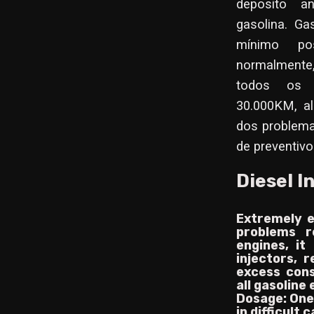
deposito a
gasolina. Ga
mínimo po
normalmente
todos os 
30.000KM, al
dos problema
de preventivo
Diesel I
Extremely e
problems r
engines, it
injectors, 
excess cons
all gasoline
Dosage: One 
in difficult