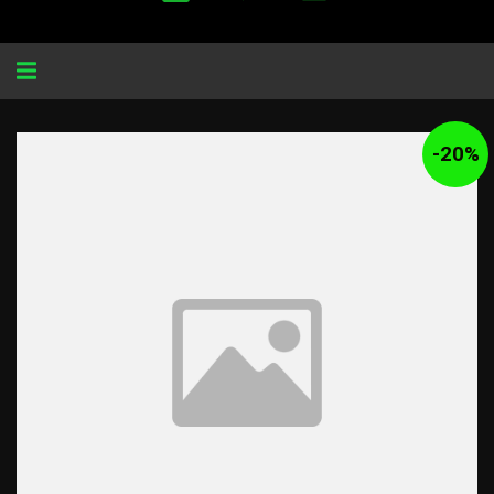
Alternar
navegação
-
20
%