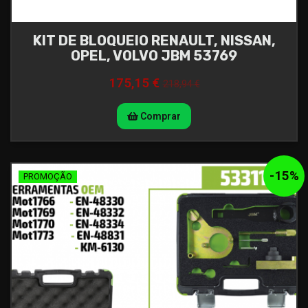
KIT DE BLOQUEIO RENAULT, NISSAN,
OPEL, VOLVO JBM 53769
175,15 €
218,94 €
Comprar
-
15
%
PROMOÇÃO