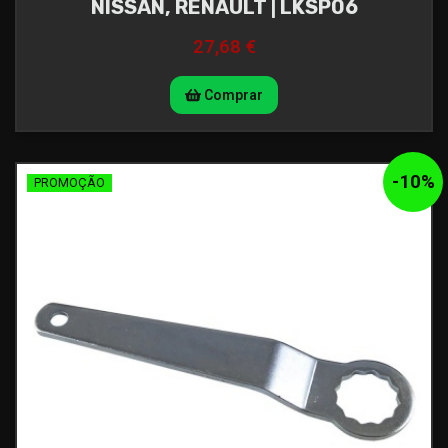
NISSAN, RENAULT | LKSP06
27,68 €
Comprar
-
10
%
PROMOÇÃO