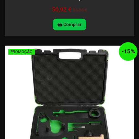
50,92 €
56,58 €
Comprar
-
15
%
PROMOÇÃO