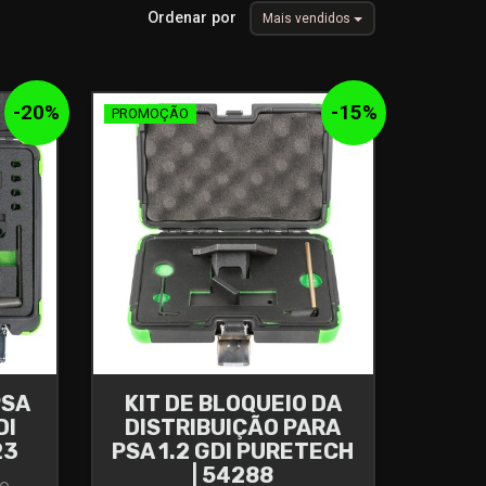
Ordenar por
Mais vendidos
-
20
%
-
15
%
PROMOÇÃO
PSA
KIT DE BLOQUEIO DA
DI
DISTRIBUIÇÃO PARA
23
PSA 1.2 GDI PURETECH
| 54288