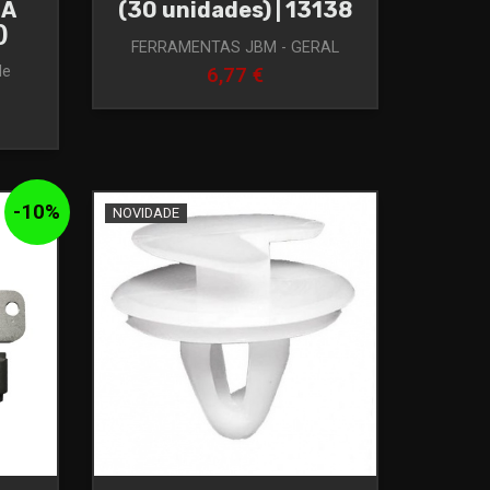
DA
(30 unidades) | 13138
)
FERRAMENTAS JBM - GERAL
de
6,77 €
-
10
%
NOVIDADE