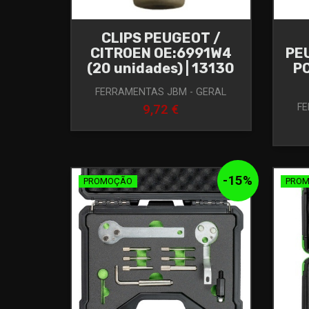
CLIPS PEUGEOT /
CITROEN OE:6991W4
PE
(20 unidades) | 13130
PC
FERRAMENTAS JBM - GERAL
FE
9,72 €
-
15
%
PROMOÇÃO
PRO