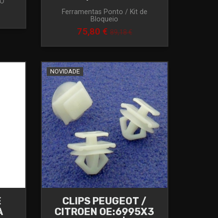
TO
Ferramentas Ponto / Kit de
Bloqueio
75,80 €
89,18 €
NOVIDADE
E
CLIPS PEUGEOT /
A
CITROEN OE:6995X3