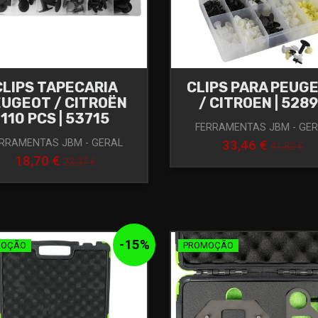
CLIPS TAPECARIA
CLIPS PARA PEUG
EUGEOT / CITROËN
/ CITROEN | 528
110 PCS | 53715
FERRAMENTAS JBM - GE
RRAMENTAS JBM - GERAL
33,46 €
41,82 €
18,70 €
23,37 €
-
15
%
MOÇÃO
PROMOÇÃO