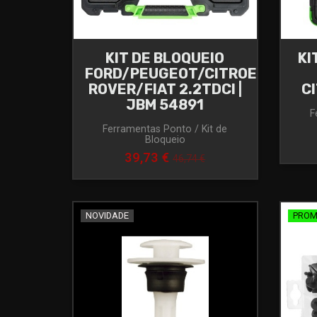
KIT DE BLOQUEIO
KI
FORD/PEUGEOT/CITROEN/JAGU
ROVER/FIAT 2.2TDCI |
CI
JBM 54891
F
Ferramentas Ponto / Kit de
Bloqueio
39,73 €
46,74 €
NOVIDADE
PRO