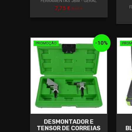
FERRAMENTAS JBM - GERAL
F
7,75 €
8,61 €
-
10
%
PROMOÇÃO
PRO
DESMONTADOR E
TENSOR DE CORREIAS
B