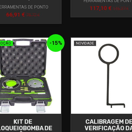
FERRAMENTAS DE PON
ERRAMENTAS DE PONTO
117,10 €
146,37 €
66,91 €
78,72 €
-
15
%
MOÇÃO
NOVIDADE
KIT DE
CALIBRAGEM D
LOQUEIOBOMBA DE
VERIFICAÇÃO D