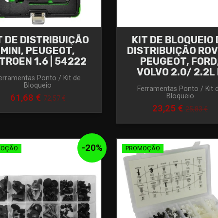
T DE DISTRIBUIÇÃO
KIT DE BLOQUEIO 
AR/LAND
MINI, PEUGEOT,
DISTRIBUIÇÃO ROV
TROEN 1.6 | 54222
PEUGEOT, FORD
VOLVO 2.0/ 2.2L
erramentas Ponto / Kit de
Bloqueio
Ferramentas Ponto / Kit 
Bloqueio
61,68 €
72,57 €
23,25 €
25,83 €
-
20
%
MOÇÃO
PROMOÇÃO