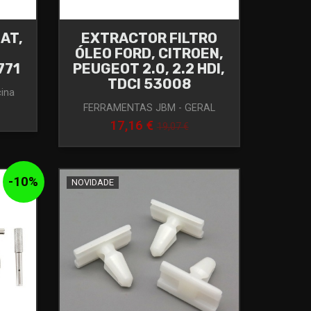
IAT,
EXTRACTOR FILTRO
,
ÓLEO FORD, CITROEN,
771
PEUGEOT 2.0, 2.2 HDI,
TDCI 53008
cina
FERRAMENTAS JBM - GERAL
17,16 €
19,07 €
-
10
%
NOVIDADE