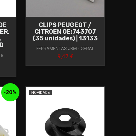
DE
CLIPS PEUGEOT /
ER,
CITROEN OE:743707
,
(35 unidades) | 13133
 D
FERRAMENTAS JBM - GERAL
de
9,47 €
-
20
%
NOVIDADE