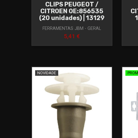
CLIPS PEUGEOT /
CITROEN OE:856535
C
(20 unidades) | 13129
FERRAMENTAS JBM - GERAL
5,41 €
NOVIDADE
PRO