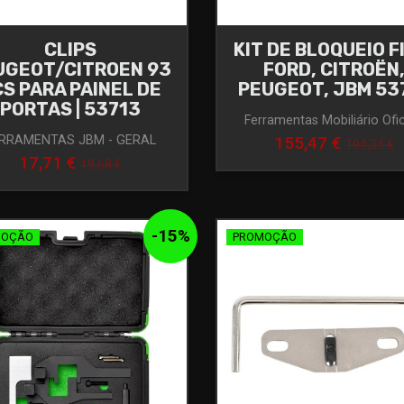
CLIPS
KIT DE BLOQUEIO F
UGEOT/CITROEN 93
FORD, CITROËN
S PARA PAINEL DE
PEUGEOT, JBM 53
PORTAS | 53713
Ferramentas Mobiliário Ofi
RRAMENTAS JBM - GERAL
155,47 €
194,34 €
17,71 €
19,68 €
-
15
%
MOÇÃO
PROMOÇÃO