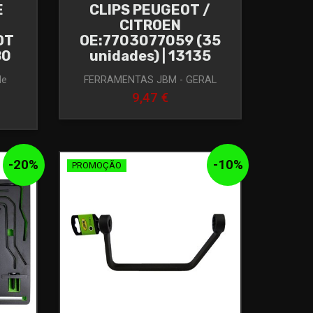
E
CLIPS PEUGEOT /
CITROEN
OT
OE:7703077059 (35
80
unidades) | 13135
de
FERRAMENTAS JBM - GERAL
9,47 €
-
20
%
-
10
%
PROMOÇÃO