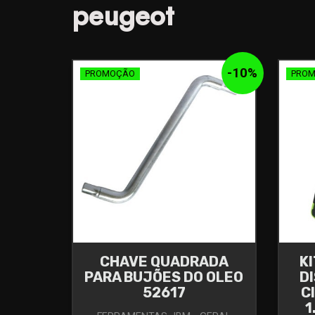
peugeot
-
10
%
PROMOÇÃO
PRO
CHAVE QUADRADA
K
PARA BUJÕES DO OLEO
D
52617
C
1