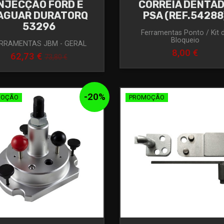
INJECÇÃO FORD E
CORREIA DENTA
AGUAR DURATORQ
PSA (REF.54288
53296
Ferramentas Ponto / Kit 
Bloqueio
RRAMENTAS JBM - GERAL
8,00 €
62,73 €
73,80 €
-
20
%
MOÇÃO
PROMOÇÃO