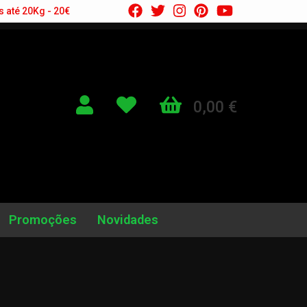
s até 20Kg - 20€
0,00 €
Promoções
Novidades