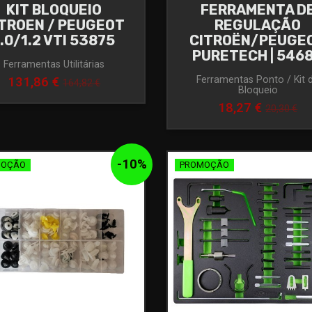
KIT BLOQUEIO
FERRAMENTA D
ITROEN / PEUGEOT
REGULAÇÃO
1.0/1.2 VTI 53875
CITROËN/PEUGE
PURETECH | 546
Ferramentas Utilitárias
Ferramentas Ponto / Kit 
131,86 €
164,82 €
Bloqueio
18,27 €
20,30 €
-
10
%
MOÇÃO
PROMOÇÃO