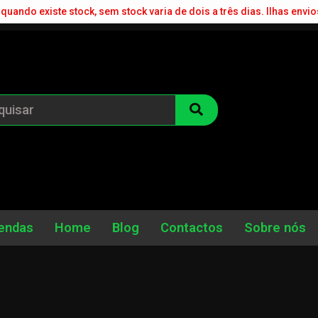
quando existe stock, sem stock varia de dois a três dias. Ilhas envio
endas
Home
Blog
Contactos
Sobre nós