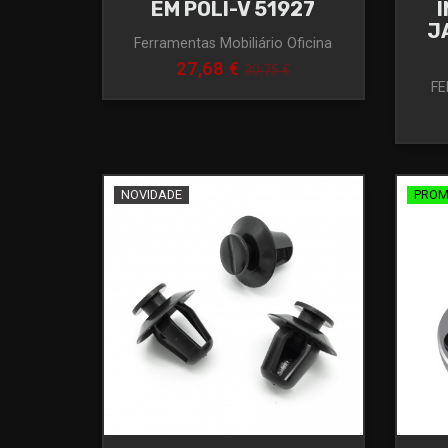
EM POLI-V 51927
J
Ferramentas Mobiliário Oficina
27,68 €
30,75 €
FE
NOVIDADE
PRO