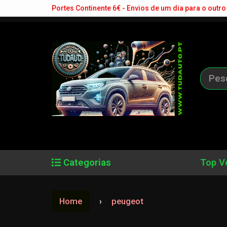
Portes Continente 6€ - Envios de um dia para o outro 
Categorias
Top V
Home
peugeot