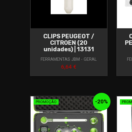
CLIPS PEUGEOT /
CITROEN (20
P
unidades) | 13131
FERRAMENTAS JBM - GERAL
FE
6,64 €
-
20
%
PROMOÇÃO
PRO