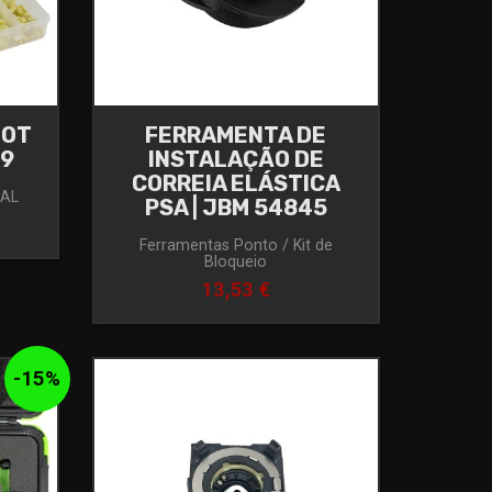
EOT
FERRAMENTA DE
99
INSTALAÇÃO DE
CORREIA ELÁSTICA
RAL
PSA | JBM 54845
Ferramentas Ponto / Kit de
Bloqueio
13,53 €
-
15
%