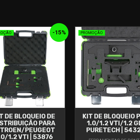
-
15
%
MOÇÃO
PROMOÇÃO
IT DE BLOQUEIO DE
KIT DE BLOQUEIO 
ISTRIBUIÇÃO PARA
1.0/1.2 VTI/1.2 G
ITROEN/PEUGEOT
PURETECH | 543
.0/1.2 VTI | 53876