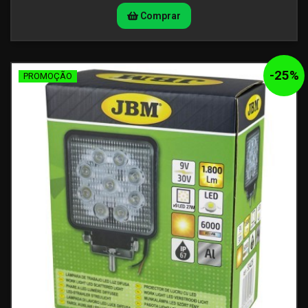
Comprar
-
25
%
PROMOÇÃO