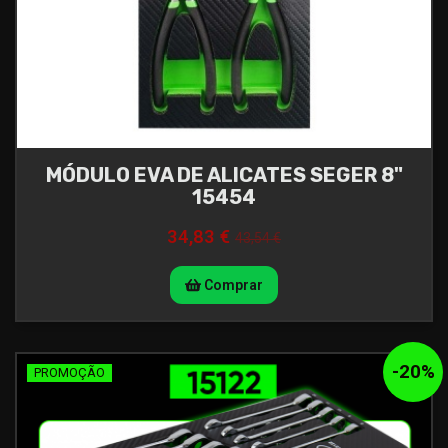
MÓDULO EVA DE ALICATES SEGER 8"
15454
34,83 €
43,54 €
Comprar
-
20
%
PROMOÇÃO