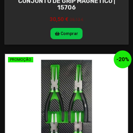
CONJUNTO DE GRIP MAGNÉTICO |
15706
30,50 €
38,13 €
Comprar
-
20
%
PROMOÇÃO