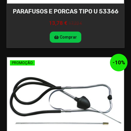
PARAFUSOS E PORCAS TIPO U 53366
13,78 €
17,22 €
Comprar
-
10
%
PROMOÇÃO