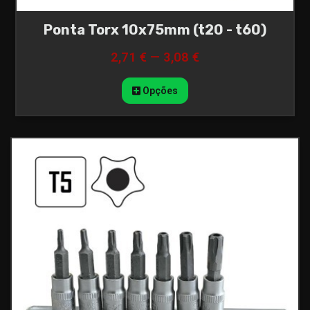
Ponta Torx 10x75mm (t20 - t60)
2,71 € — 3,08 €
Opções