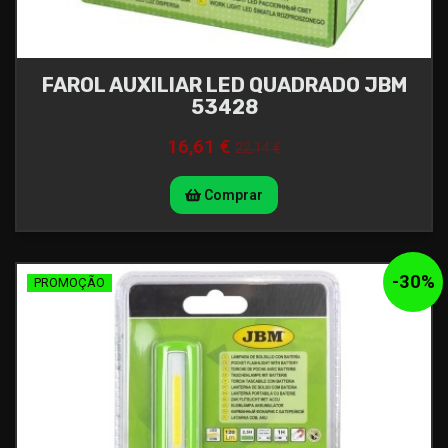
FAROL AUXILIAR LED QUADRADO JBM
53428
16,61 €
22,14 €
Comprar
-
30
%
PROMOÇÃO