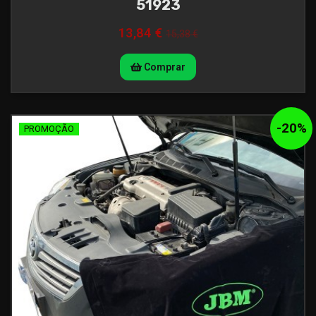
51923
13,84 €
15,38 €
Comprar
-
20
%
PROMOÇÃO