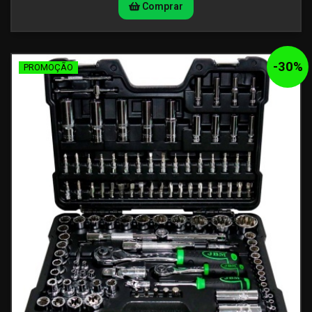
Comprar
-
30
%
PROMOÇÃO