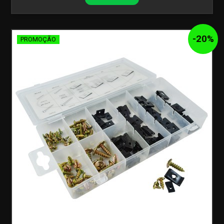
-
20
%
PROMOÇÃO