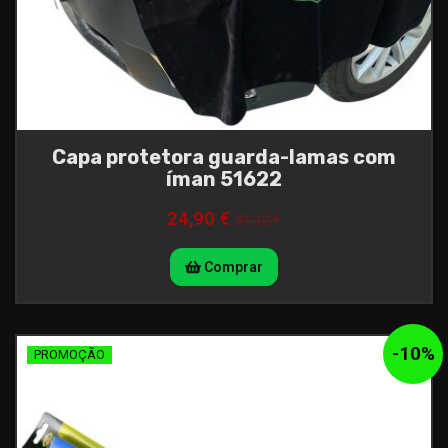
Capa protetora guarda-lamas com
íman 51622
24,90 €
31,12 €
Comprar
-
10
%
PROMOÇÃO