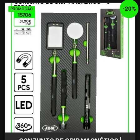
-
20
%
PROMOÇÃO