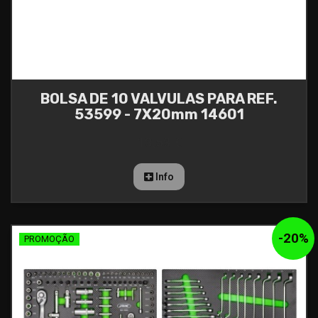
BOLSA DE 10 VALVULAS PARA REF.
53599 - 7X20mm 14601
13,53 €
Info
-
20
%
PROMOÇÃO