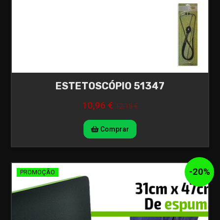
ESTETOSCÓPIO 51347
10,96 €
12,18 €
Comprar
-
20
%
PROMOÇÃO