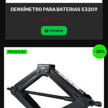
DENSÍMETRO PARA BATERIAS 53209
9,41 €
10,46 €
Comprar
-
20
%
PROMOÇÃO